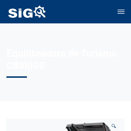
Equilibradora de Turismo
CB910GB
🔍